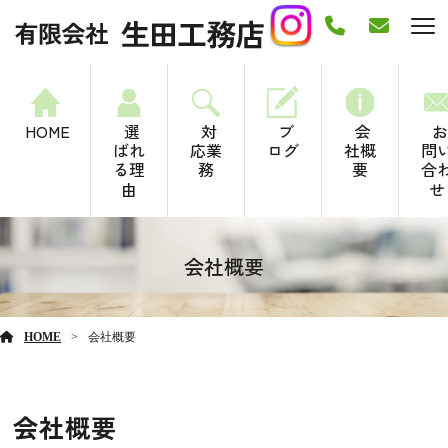
HOME
選
対
ブ
会
お
ばれ
応業
ログ
社概
問
る理
務
要
合
由
せ
会社概要
HOME
会社概要
会社概要